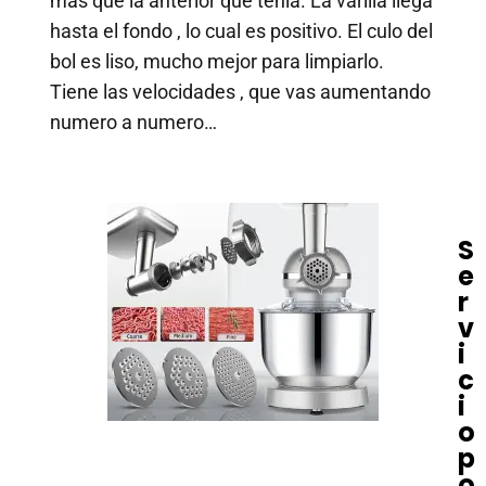
mas que la anterior que tenia. La varilla llega
hasta el fondo , lo cual es positivo. El culo del
bol es liso, mucho mejor para limpiarlo.
Tiene las velocidades , que vas aumentando
numero a numero…
S
e
r
v
i
c
i
o
p
o