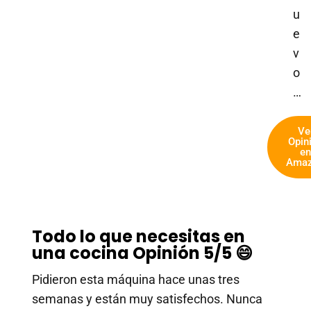
u
e
v
o
…
Ve
Opin
en
Ama
Todo lo que necesitas en
una cocina Opinión 5/5 😄
Pidieron esta máquina hace unas tres
semanas y están muy satisfechos. Nunca