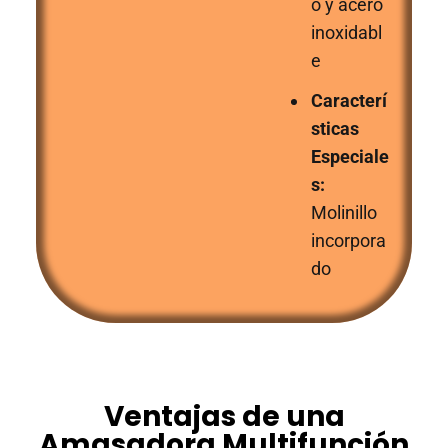
o y acero
inoxidabl
e
Caracterí
sticas
Especiale
s:
Molinillo
incorpora
do
Ventajas de una
Amasadora Multifunción