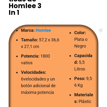
Homlee 3
In 1
Marca:
Homlee
Color:
Plata o
Tamaño:
57,2 x 36,6
Negro
x 27,1 cm
Capacida
Potencia:
1800
d:
5,5
vatios
Litros
Velocidades:
Peso:
9,5
6velocidades y un
6 Kg
botón adicional de
máxima potencia
Materiale
s:
Plástic