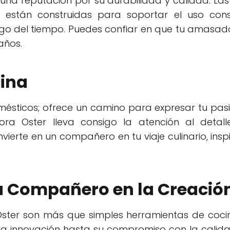
na reputación por su durabilidad y calidad. L
s están construidas para soportar el uso con
largo del tiempo. Puedes confiar en que tu amasa
años.
cina
omésticos; ofrece un camino para expresar tu pas
a Oster lleva consigo la atención al detall
ierte en un compañero en tu viaje culinario, ins
u Compañero en la Creación
ster son más que simples herramientas de cocin
 la innovación hasta su compromiso con la calid