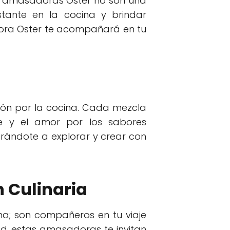
as amasadoras Oster no son una
stante en la cocina y brindar
dora Oster te acompañará en tu
ión por la cocina. Cada mezcla
e y el amor por los sabores
pirándote a explorar y crear con
 Culinaria
a; son compañeros en tu viaje
ad, estas amasadoras te invitan