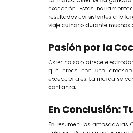
La marca Oster se ha ganado u
excepción. Estas herramienta
resultados consistentes a lo 
viaje culinario durante muchos 
Pasión por la Co
Oster no solo ofrece electrod
que creas con una amasador
excepcionales. La marca se conv
confianza.
En Conclusión: T
En resumen, las amasadoras O
culinario. Desde su enfoque en