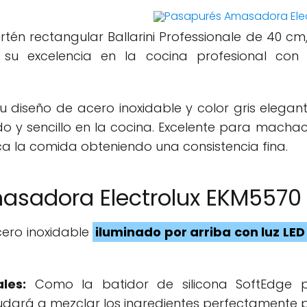
rtén rectangular Ballarini Professionale de 40 c
 su excelencia en la cocina profesional con
su diseño de acero inoxidable y color gris elega
do y sencillo en la cocina. Excelente para mach
a la comida obteniendo una consistencia fina.
masadora Electrolux EKM5570
cero inoxidable
iluminado por arriba con luz LED
les:
Como la batidor de silicona SoftEdge 
ayudará a mezclar los ingredientes perfectamente 