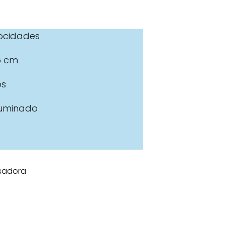
locidades
36 cm
os
Iluminado