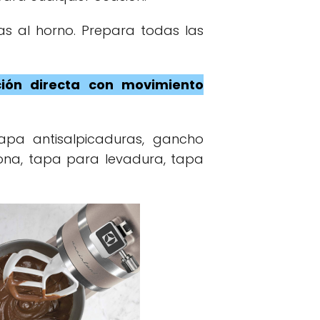
s al horno. Prepara todas las
ción directa con movimiento
apa antisalpicaduras, gancho
cona, tapa para levadura, tapa