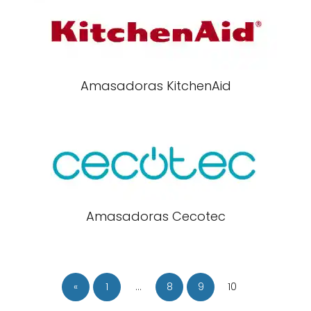
Amasadoras KitchenAid
Amasadoras Cecotec
«
1
…
8
9
10